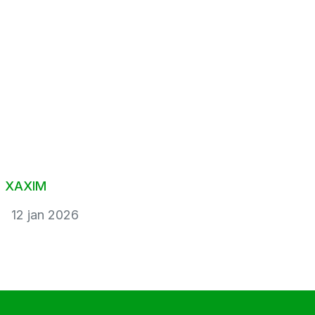
Aqui você encontra conteúdos sobre: logística,
soluções,
segurança, tecnologia, sustentabilidade,
mercado, inovação e
muito mais.
XAXIM
12 jan 2026