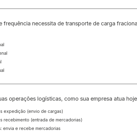
 frequência necessita de transporte de carga fracion
frequência necessita de transporte de carga fracion
al
enal
l
al
uas operações logísticas, como sua empresa atua hoje
s expedição (envio de cargas)
uas operações logísticas, como sua empresa atua hoje
s recebimento (entrada de mercadorias)
: envia e recebe mercadorias