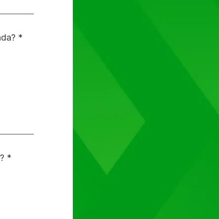
ada? *
ada? *
? *
? *