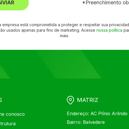
NVIAR
*Preenchimento obr
a empresa está comprometida a proteger e respeitar sua privacidad
ão usados apenas para fins de marketing. Acesse
nossa política
par
mais.
S
MATRIZ
Endereço: AC Plínio Arlindo
he conosco
Bairro: Belvedere
trutura