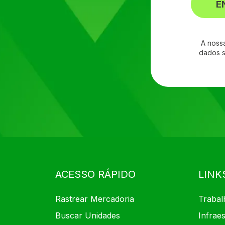
E
A noss
dados s
ACESSO RÁPIDO
LINK
Rastrear Mercadoria
Trabal
Buscar Unidades
Infraes