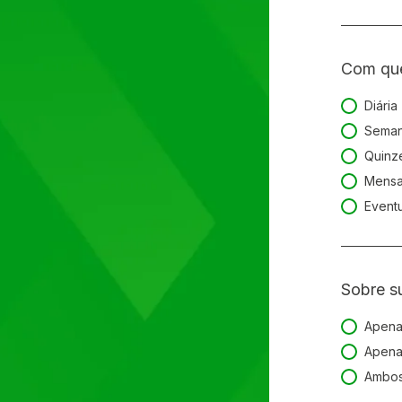
Com que
Diária
Com que 
Seman
Quinz
Mensa
Eventu
Sobre s
Apena
Sobre s
Apena
Ambos