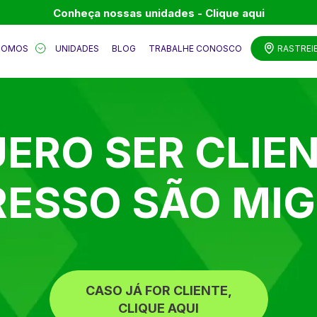
Conheça nossas unidades - Clique aqui
SOMOS
UNIDADES
BLOG
TRABALHE CONOSCO
RASTREI
ERO SER CLIE
RESSO SÃO MIG
CASO JÁ FOR CLIENTE,
CLIQUE AQUI