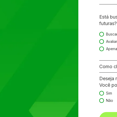
Está bu
futuras?
Buscan
Está bus
Avalia
Apena
Como ch
Deseja 
Você po
Sim
Não