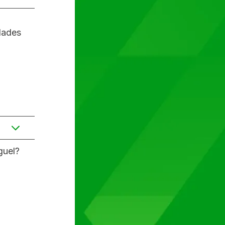
dades
ades futuras? *
guel?