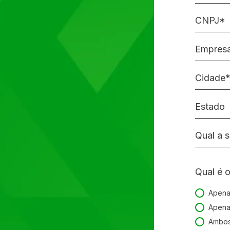
CNPJ*
Empres
Cidade*
Estado
Qual a 
Qual é o
Apena
Qual é o
Apena
Ambos