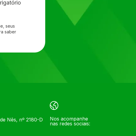
igatório
e, seus
a saber
Nos acompanhe
 de Nês, nº 2180-D
nas redes sociais: