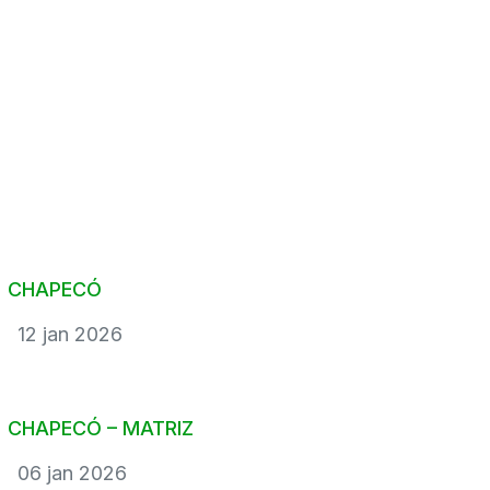
Aqui você encontra conteúdos sobre: logística,
soluções,
segurança, tecnologia, sustentabilidade,
mercado, inovação e
muito mais.
CHAPECÓ
12 jan 2026
CHAPECÓ – MATRIZ
06 jan 2026