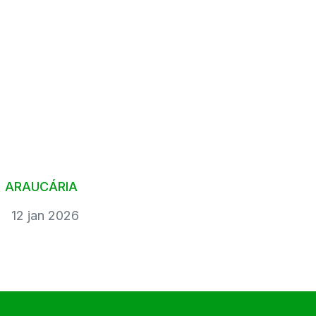
Aqui você encontra conteúdos sobre: logística,
soluções,
segurança, tecnologia, sustentabilidade,
mercado, inovação e
muito mais.
ARAUCÁRIA
12 jan 2026