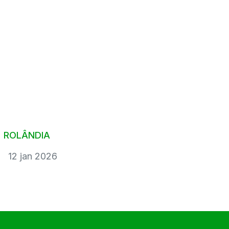
Aqui você encontra conteúdos sobre: logística,
soluções,
segurança, tecnologia, sustentabilidade,
mercado, inovação e
muito mais.
ROLÂNDIA
12 jan 2026