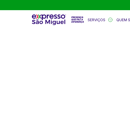
SERVIÇOS
QUEM 
BEM-VINDO
EXPRESSO 
Aqui você encontra conteúdos sobre: logí
soluções, segurança, tecnologia, sustenta
mercado, inovação e muito mais.