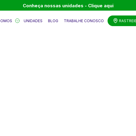
Conheça nossas unidades - Clique aqui
SOMOS
UNIDADES
BLOG
TRABALHE CONOSCO
RASTREI
 AO BLOG DA
SÃO MIGUEL.
stica,
bilidade,