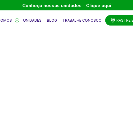
Conheça nossas unidades - Clique aqui
SOMOS
UNIDADES
BLOG
TRABALHE CONOSCO
RASTREI
 AO BLOG DA
SÃO MIGUEL.
stica,
bilidade,