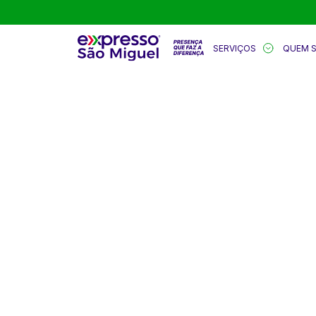
SERVIÇOS
QUEM 
BEM-VINDO
EXPRESSO 
Aqui você encontra conteúdos sobre: logí
soluções, segurança, tecnologia, sustenta
mercado, inovação e muito mais.