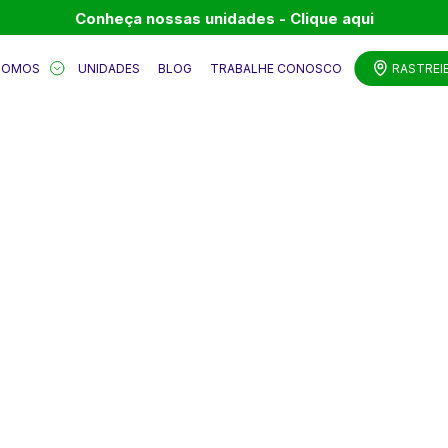
Conheça nossas unidades - Clique aqui
SOMOS
UNIDADES
BLOG
TRABALHE CONOSCO
RASTREI
 AO BLOG DA
SÃO MIGUEL.
stica,
bilidade,