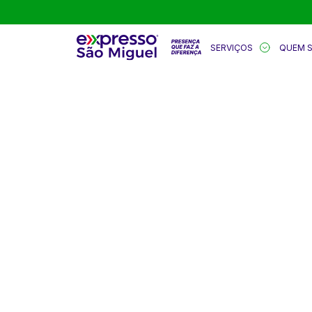
SERVIÇOS
QUEM 
BEM-VINDO
EXPRESSO 
Aqui você encontra conteúdos sobre: logí
soluções, segurança, tecnologia, sustenta
mercado, inovação e muito mais.